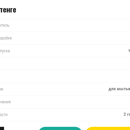
тенге
итель:
коробке
пуска
для мытья
ие
енения
2 г
ости