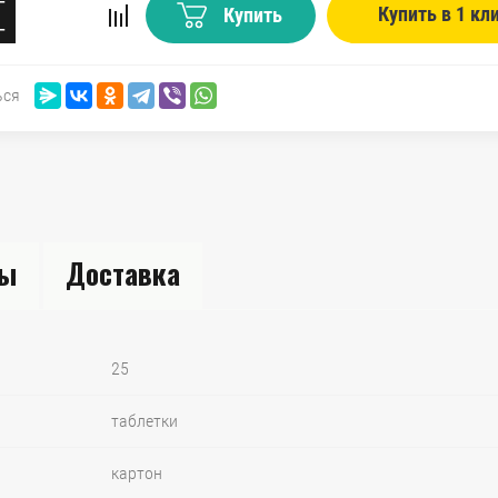
−
Купить в 1 кл
Купить
+
ься
вы
Доставка
25
таблетки
картон