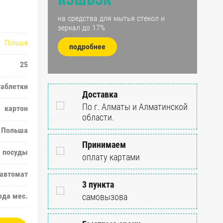
на средства для мытья стекол и
зеркал до 17%
Польша
подробнее
25
таблетки
Доставка
По г. Алматы и Алматинской
картон
области.
Польша
Принимаем
 посуды
оплату картами
автомат
3 пункта
ода мес.
самовызова